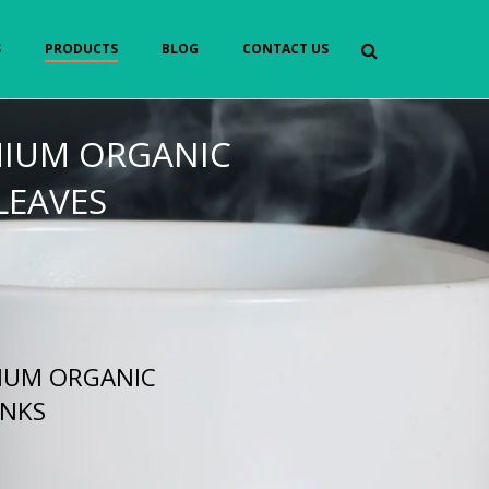
S
PRODUCTS
BLOG
CONTACT US
IUM ORGANIC
LEAVES
IUM ORGANIC
INKS