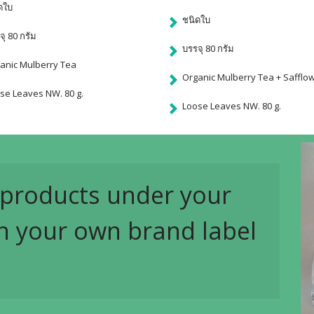
ดใบ
ชนิดใบ
จุ 80 กรัม
บรรจุ 80 กรัม
anic Mulberry Tea
Organic Mulberry Tea + Safflo
se Leaves NW. 80 g.
Loose Leaves NW. 80 g.
products under your
h your own brand label